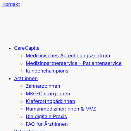
Kontakt
CareCapital
Medizinisches Abrechnungszentrum
Medizinpartnerservice – Patientenservice
Kundenchampions
Ärzt:innen
Zahnärzt:innen
MKG-Chirurg:innen
Kieferorthopäd:innen
Humanmediziner:innen & MVZ
Die digitale Praxis
FAQ für Ärzt:innen