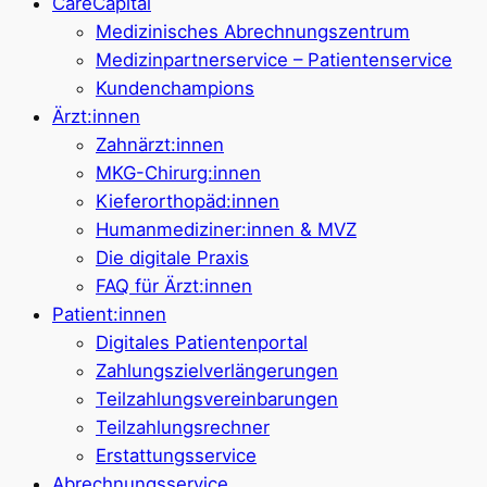
CareCapital
Medizinisches Abrechnungszentrum
Medizinpartnerservice – Patientenservice
Kundenchampions
Ärzt:innen
Zahnärzt:innen
MKG-Chirurg:innen
Kieferorthopäd:innen
Humanmediziner:innen & MVZ
Die digitale Praxis
FAQ für Ärzt:innen
Patient:innen
Digitales Patientenportal
Zahlungszielverlängerungen
Teilzahlungsvereinbarungen
Teilzahlungsrechner
Erstattungsservice
Abrechnungsservice